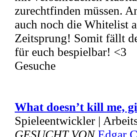
zurechtfinden müssen. An
auch noch die Whitelist 
Zeitsprung! Somit fällt d
für euch bespielbar! <3
Gesuche
What doesn’t kill me, 
Spieleentwickler | Arbeit
GESUCHT VON
Edgar C